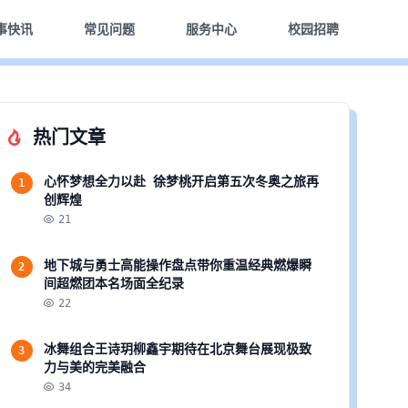
事快讯
常见问题
服务中心
校园招聘
热门文章
心怀梦想全力以赴 徐梦桃开启第五次冬奥之旅再
1
创辉煌
21
地下城与勇士高能操作盘点带你重温经典燃爆瞬
2
间超燃团本名场面全纪录
22
冰舞组合王诗玥柳鑫宇期待在北京舞台展现极致
3
力与美的完美融合
34