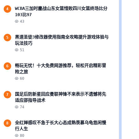
WCBA三加时鏖战山东女篮惜败四川女篮终场比分
4
103比97
43
黑道圣徒3修改器使用指南全攻略提升游戏体验与
5
玩法技巧
51
畅玩无忧！十大免费网游推荐，轻松开启精彩冒
6
险之旅
60
国足后防新星回应曼联神锋不来表示不遗憾将先
7
适应邵指导战术
74
全红婵感叹不急于长大心态成熟羡慕乌龟悠闲慢
8
行人生
80