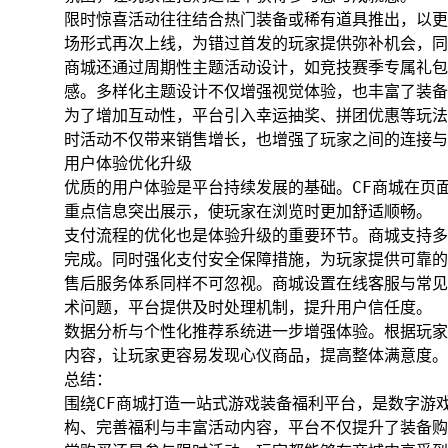
限时惊喜活动往往结合热门装备或稀有道具推出，以更
场形式再次上线，为错过首发的玩家提供弥补机会，同
商城还通过周期性主题活动设计，如竞技赛季专属礼包
感。多样化主题设计不仅增强视觉体验，也丰富了装备
为了增加互动性，平台引入幸运抽奖、拼团优惠等玩法
时活动不仅带来销售增长，也增强了玩家之间的连接与
用户体验优化升级
优质的用户体验是平台持续发展的基础。CF商城在页
重点信息突出展示，使玩家在浏览时更加舒适顺畅。
支付流程的优化也是体验升级的重要环节。商城支持多
完成。同时强化支付安全保障措施，为玩家提供可靠的
售后服务体系同样不可忽视。商城设置在线客服与常见
术问题，平台提供及时处理机制，提升用户信任度。
数据分析与个性化推荐系统进一步增强体验。根据玩家
内容，让玩家更容易发现心仪商品，提高整体满意度。
总结：
围绕CF商城打造一站式游戏装备福利平台，是数字游
构、完善福利与丰富活动内容，平台不仅提升了装备购