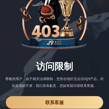
访问限制
尊敬的用户，由于相关法律限制，您所在地区无法访问J9产品，对
此造成的不便，我们深表歉意，您如有疑问请联系客服。
联系客服