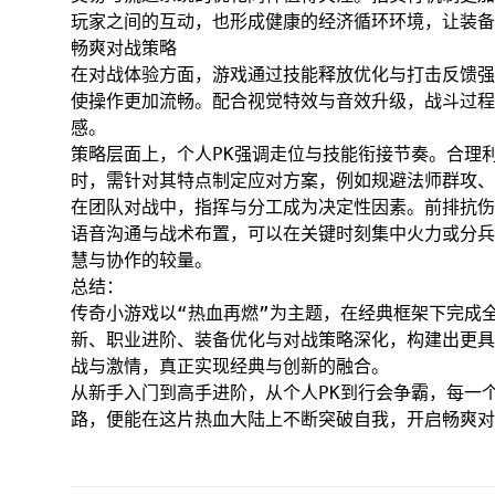
玩家之间的互动，也形成健康的经济循环环境，让装备
畅爽对战策略
在对战体验方面，游戏通过技能释放优化与打击反馈强
使操作更加流畅。配合视觉特效与音效升级，战斗过程
感。
策略层面上，个人PK强调走位与技能衔接节奏。合理
时，需针对其特点制定应对方案，例如规避法师群攻、
在团队对战中，指挥与分工成为决定性因素。前排抗伤
语音沟通与战术布置，可以在关键时刻集中火力或分兵
慧与协作的较量。
总结：
传奇小游戏以“热血再燃”为主题，在经典框架下完成
新、职业进阶、装备优化与对战策略深化，构建出更具
战与激情，真正实现经典与创新的融合。
从新手入门到高手进阶，从个人PK到行会争霸，每一
路，便能在这片热血大陆上不断突破自我，开启畅爽对