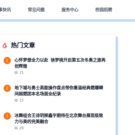
事快讯
常见问题
服务中心
校园招聘
热门文章
心怀梦想全力以赴 徐梦桃开启第五次冬奥之旅再
1
创辉煌
15
地下城与勇士高能操作盘点带你重温经典燃爆瞬
2
间超燃团本名场面全纪录
15
冰舞组合王诗玥柳鑫宇期待在北京舞台展现极致
3
力与美的完美融合
29