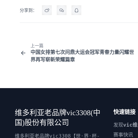
分享到：
上一篇
中国女排第七次问鼎大运会冠军青春力量闪耀世
界再写崭新荣耀篇章
维多利亚老品牌vic3308(中
快速链接
国)股份有限公司
发现
vic
赛事快讯
维多利亚老品牌vic3308【世·界·杯-