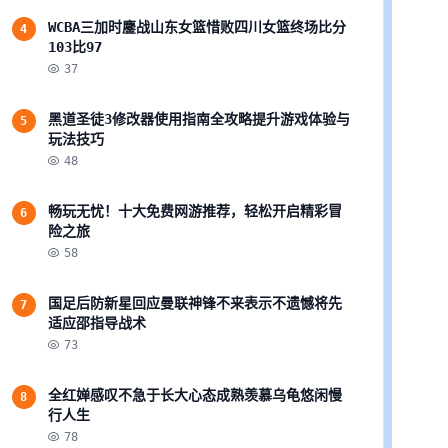
WCBA三加时鏖战山东女篮惜败四川女篮终场比分
4
103比97
37
黑道圣徒3修改器使用指南全攻略提升游戏体验与
5
玩法技巧
48
畅玩无忧！十大免费网游推荐，轻松开启精彩冒
6
险之旅
58
国足后防新星回应曼联神锋不来表示不遗憾将先
7
适应邵指导战术
73
全红婵感叹不急于长大心态成熟羡慕乌龟悠闲慢
8
行人生
78