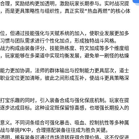
合理，奖励结构更加透明，激励玩家长期参与。实时战况提
，而是更具策略性与组织性，真正实现“热血再燃”的核心体
位，但通过技能强化与天赋系统的加入，使职业发展更加多
习惯与团队需求进行个性化加点，形成独特战斗风格。
战力构成由装备评分、技能熟练度、符文加成等多个维度组
，玩家能够在多渠道中实现均衡发展，避免单一刷怪的枯燥
能力更加协调，法师的群体输出与控制能力更具层次，道士
职业定位更加清晰，彼此之间形成互补，使战斗更具策略深
打宝乐趣的同时，引入装备合成与强化保底机制。玩家在提
逐步达成目标。这种设定既保留惊喜感，也增强长期投入的
意义。不同词条组合可强化暴击、吸血、控制抗性等多种属
战与单挑PK中，合理搭配装备往往成为胜负关键。
透明，稀有装备可通过市场流转获得合理价值。这不仅促进