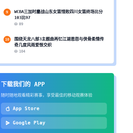
WCBA三加时鏖战山东女篮惜败四川女篮终场比分
9
103比97
89
围绕天龙八部3主题曲再忆江湖恩怨与侠骨柔情传
10
奇几度风雨爱恨交织
104
下载我们的 APP
随时随地观看精彩赛事，享受最佳的移动观赛体验
App Store
Google Play